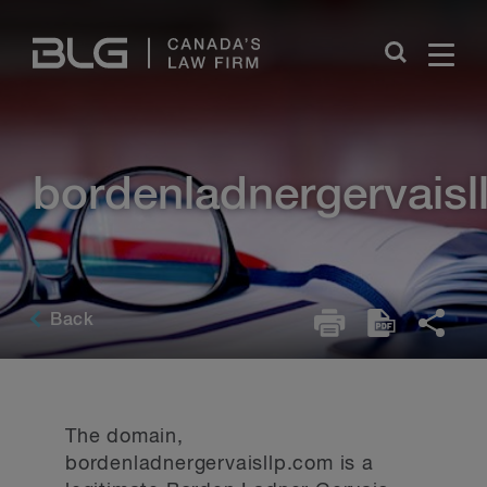
Skip
Links
bordenladnergervaisl
Back
The domain,
bordenladnergervaisllp.com is a