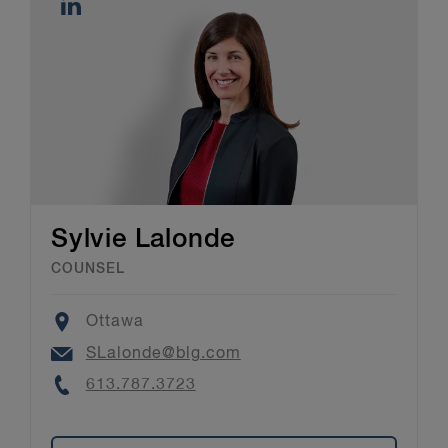
Sylvie Lalonde
COUNSEL
Location
Ottawa
Email
SLalonde@blg.com
Phone
613.787.3723