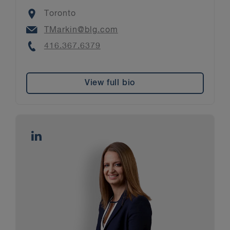
Location
Toronto
Email
TMarkin@blg.com
Phone
416.367.6379
View full bio