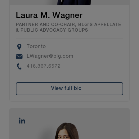
Laura M. Wagner
PARTNER AND CO-CHAIR, BLG’S APPELLATE
& PUBLIC ADVOCACY GROUPS
Location
Toronto
Email
LWagner@blg.com
Phone
416.367.6572
View full bio