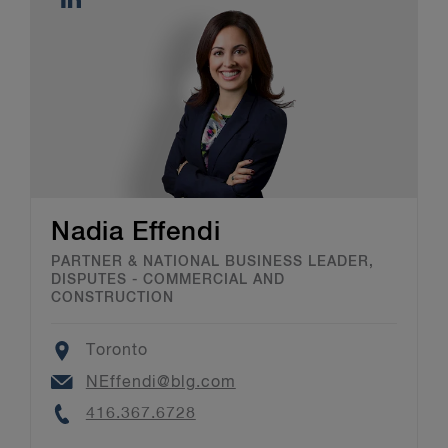
Nadia Effendi
PARTNER & NATIONAL BUSINESS LEADER,
DISPUTES - COMMERCIAL AND
CONSTRUCTION
Location
Toronto
Email
NEffendi@blg.com
Phone
416.367.6728