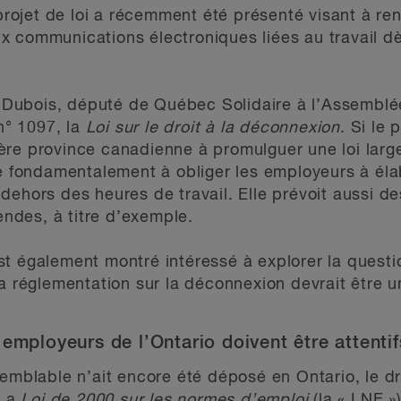
jet de loi a récemment été présenté visant à rendr
 communications électroniques liées au travail dès
ubois, député de Québec Solidaire à l’Assemblée
 n° 1097, la
Loi sur le droit à la déconnexion
. Si le 
re province canadienne à promulguer une loi large
se fondamentalement à obliger les employeurs à éla
dehors des heures de travail. Elle prévoit aussi de
des, à titre d’exemple.
st également montré intéressé à explorer la quest
a réglementation sur la déconnexion devrait être un
 employeurs de l’Ontario doivent être attentif
emblable n’ait encore été déposé en Ontario, le dro
 La
Loi de 2000 sur les normes d’emploi
(la « LNE »)