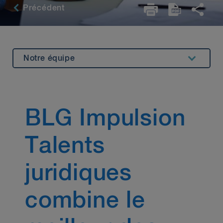
Précédent
Notre équipe
Aperçu
Opportunities
BLG Impulsion
Postuler
Nous écrire
Talents
juridiques
combine le