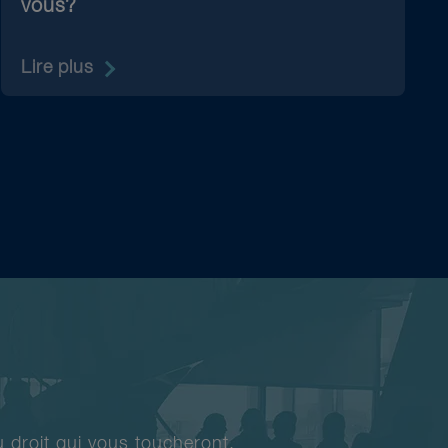
vous?
Lire plus
 droit qui vous toucheront.