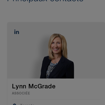
Argentine
Barbade
Bolivie
Brésil
Îles Caïmans
Chili
Colombie
Costa Rica
Cuba
République dominicaine
Équateur
Lynn McGrade
Salvador
ASSOCIÉE
Guatemala
Honduras