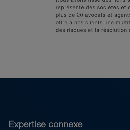
Nous avons tissé des liens s
représenté des sociétés et 
plus de 20 avocats et agent
offre à nos clients une mult
des risques et la résolution
Notre équipe est issue de d
Fiscalité
Banques
Gouvernance
Faillites et restructuration
Technologies
Propriété intellectuelle
Arbitrage et litige
Expertise connexe