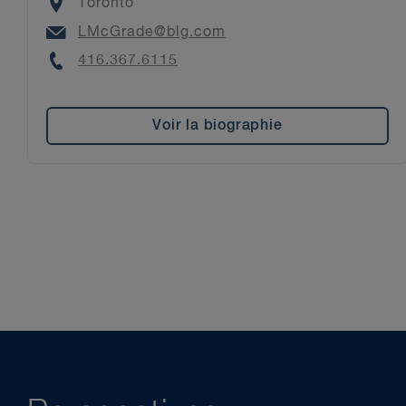
Location
Toronto
Jamaïque
Email
LMcGrade@blg.com
Mexique
Phone
416.367.6115
Nicaragua
Panama
Voir la biographie
Paraguay
Pérou
Trinité-et-Tobago
Uruguay
Venezuela