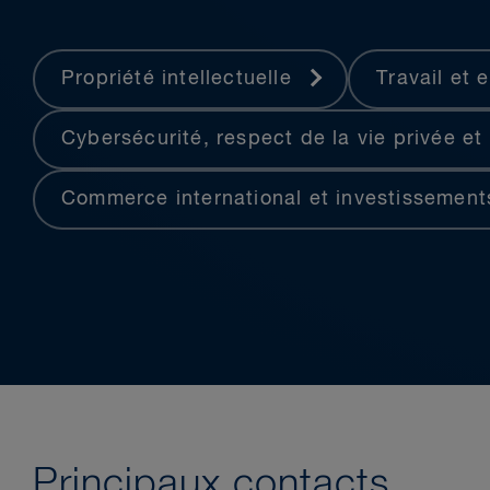
Enquête réglementaire et 
Financement structuré
Fabrication
Propriété intellectuelle
Travail et 
Commerce international
Cybersécurité, respect de la vie privée e
Antitrust
Immobilier
Commerce international et investissemen
Transport
Énergie
Nous avons représenté d’imp
d’Amérique latine et des Ca
médiatisés au Canada.
Nous avons travaillé pour de
Principaux contacts