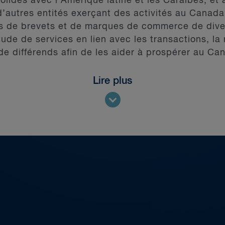
olides avec l’Amérique latine et les Caraïbes, et
d’autres entités exerçant des activités au Canad
s de brevets et de marques de commerce de diver
itude de services en lien avec les transactions, la
 de différends afin de les aider à prospérer au Ca
Lire plus
ifférents domaines de pratique :
s