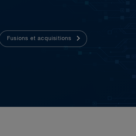
Fusions et acquisitions
stitutions financières
ends parmi les plus
et des Caraïbes :