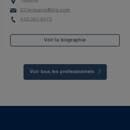
Location
Toronto
Email
CCerqueira@blg.com
Phone
416.367.6575
Voir la biographie
Voir tous les professionnels