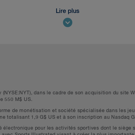
Lire plus
NYSE:NYT), dans le cadre de son acquisition du site We
 de 550 M$ US.
forme de monétisation et société spécialisée dans les je
gne totalisant 1,9 G$ US et à son inscription au Nasdaq G
lectronique pour les activités sportives dont le siège s
 avec Sports Illustrated visant à créer la plus importan