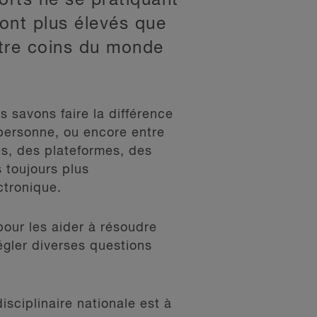
orts ne se pratiquant
sont plus élevés que
atre coins du monde
s savons faire la différence
e personne, ou encore entre
es, des plateformes, des
 toujours plus
ctronique.
pour les aider à résoudre
égler diverses questions
isciplinaire nationale est à