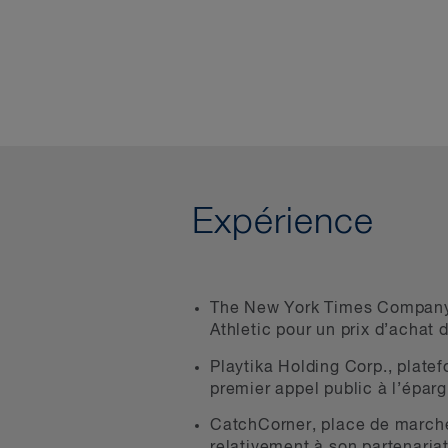
Expérience
The New York Times Company (
Athletic pour un prix d’achat
Playtika Holding Corp., plate
premier appel public à l’épar
CatchCorner, place de marché é
relativement à son partenariat