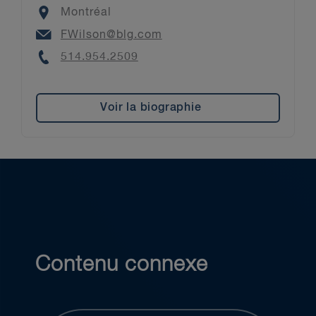
Location
Montréal
Email
FWilson@blg.com
Phone
514.954.2509
Voir la biographie
Contenu connexe