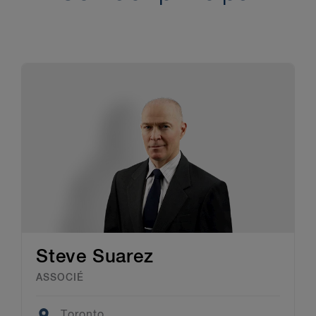
Steve Suarez
ASSOCIÉ
Location
Toronto