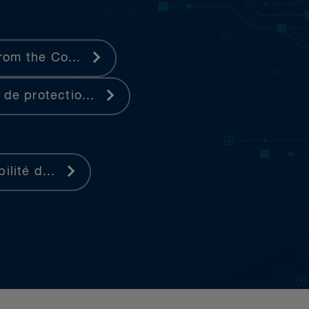
from the Co...
 de protectio...
ilité d...