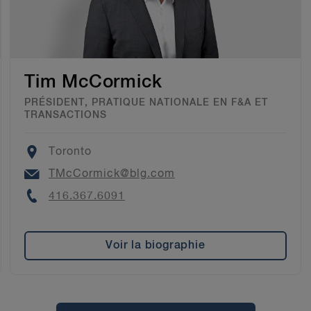
Tim McCormick
PRÉSIDENT, PRATIQUE NATIONALE EN F&A ET
TRANSACTIONS
Location
Toronto
Email
TMcCormick@blg.com
Phone
416.367.6091
Voir la biographie