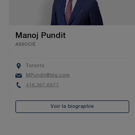
Manoj Pundit
ASSOCIÉ
Location
Toronto
Email
MPundit@blg.com
Phone
416.367.6577
Voir la biographie