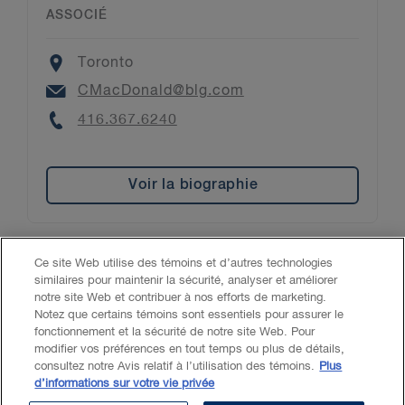
ASSOCIÉ
Location
Toronto
Email
CMacDonald@blg.com
Phone
416.367.6240
Voir la biographie
Ce site Web utilise des témoins et d’autres technologies
similaires pour maintenir la sécurité, analyser et améliorer
Accessibilité
LCAP
Avis juridique
notre site Web et contribuer à nos efforts de marketing.
Notez que certains témoins sont essentiels pour assurer le
fonctionnement et la sécurité de notre site Web. Pour
Politique de confidentialité
Témoins
IA générative
modifier vos préférences en tout temps ou plus de détails,
consultez notre Avis relatif à l’utilisation des témoins.
Plus
d’informations sur votre vie privée
© 2026 Borden Ladner Gervais S.E.N.C.R.L., S.R.L. («BLG»). Tous