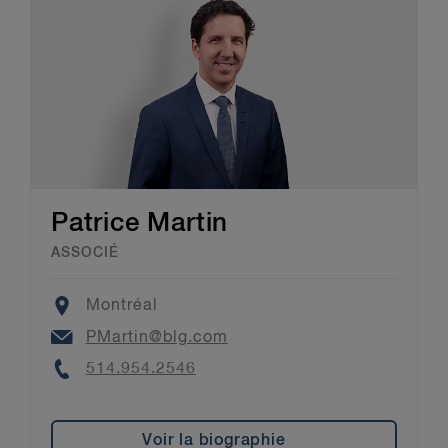
Patrice Martin
ASSOCIÉ
Location
Montréal
Email
PMartin@blg.com
Phone
514.954.2546
Voir la biographie