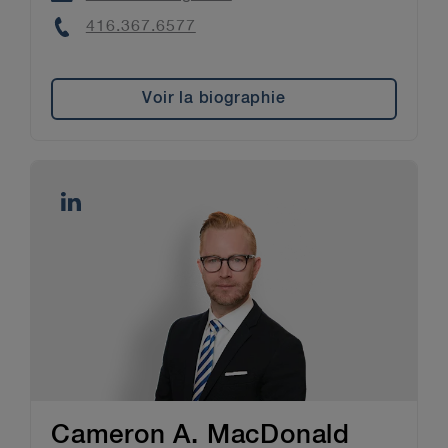
Phone
416.367.6577
Voir la biographie
Cameron A. MacDonald