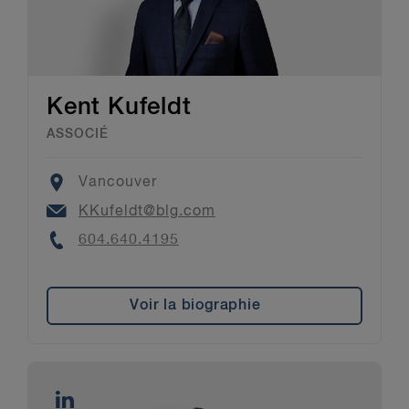
Kent Kufeldt
ASSOCIÉ
Location
Vancouver
Email
KKufeldt@blg.com
Phone
604.640.4195
Voir la biographie