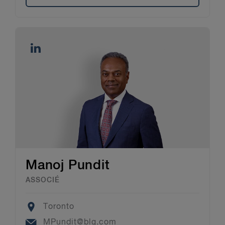
Manoj Pundit
ASSOCIÉ
Location
Toronto
Email
MPundit@blg.com