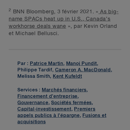
2
BNN Bloomberg, 3 février 2021. «
As big-
name SPACs heat up in U.S., Canada’s
workhorse deals wane
», par Kevin Orland
et Michael Bellusci.
Par :
Patrice Martin
,
Manoj Pundit
,
Philippe Tardif,
Cameron A. MacDonald
,
Melissa Smith,
Kent Kufeldt
Services :
Marchés financiers
,
Financement d’entreprise
,
Gouvernance
,
Sociétés fermées
,
Capital-investissement
,
Premiers
appels publics à l’épargne
,
Fusions et
acquisitions