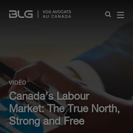
Skip
Links
Close
VIDÉO
Canada’s Labour
Market: The True North,
Strong and Free