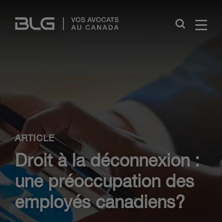
Skip
Links
Close
ARTICLE
Droit à la déconnexion :
une préoccupation des
employés canadiens?