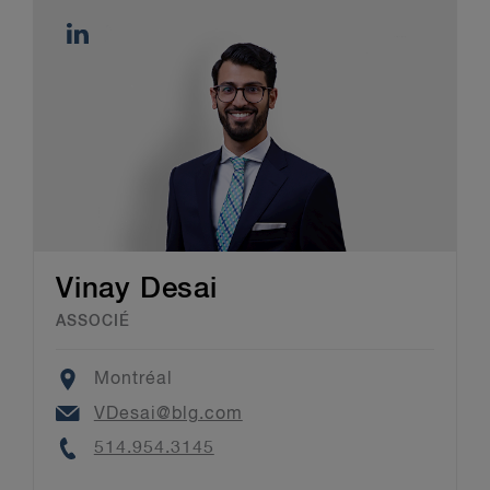
Vinay Desai
ASSOCIÉ
Location
Montréal
Email
VDesai@blg.com
Phone
514.954.3145