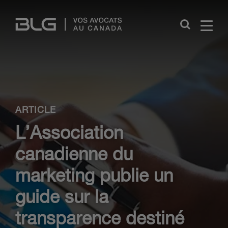
Skip
Links
Close
ARTICLE
L’Association
canadienne du
marketing publie un
guide sur la
transparence destiné