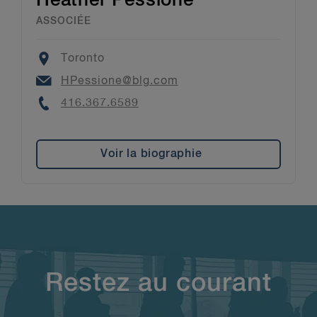
Heather Pessione
ASSOCIÉE
Location
Toronto
Email
HPessione@blg.com
Phone
416.367.6589
Voir la biographie
Restez au courant