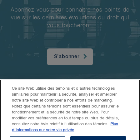
Abonnez-vous pour connaître nos points de
vue sur les dernières évolutions du droit qui
vous toucheront.
S’abonner
Ce site Web utilise des témoins et d’autres technologies
similaires pour maintenir la sécurité, analyser et améliorer
notre site Web et contribuer à nos efforts de marketing.
Notez que certains témoins sont essentiels pour assurer le
fonctionnement et la sécurité de notre site Web. Pour
Accessibilité
LCAP
Avis juridique
modifier vos préférences en tout temps ou plus de détails,
consultez notre Avis relatif à l’utilisation des témoins.
Plus
d’informations sur votre vie privée
Politique de confidentialité
Témoins
IA générative