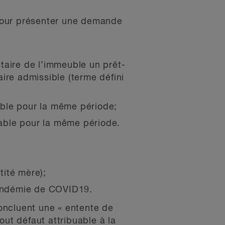
 pour présenter une demande
étaire de l’immeuble un prêt-
aire admissible (terme défini
able pour la même période;
yable pour la même période.
tité mère);
andémie de COVID­19.
concluent une « entente de
out défaut attribuable à la