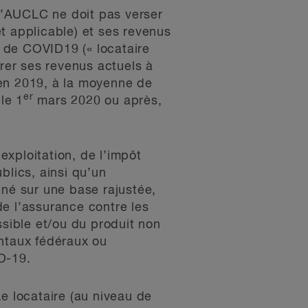
l’AUCLC ne doit pas verser
t applicable) et ses revenus
de COVID­19 (« locataire
arer ses revenus actuels à
s en 2019, à la moyenne de
er
le 1
mars 2020 ou après,
xploitation, de l’impôt
blics, ainsi qu’un
miné sur une base rajustée,
 de l’assurance contre les
ssible et/ou du produit non
ntaux fédéraux ou
D-19.
e locataire (au niveau de