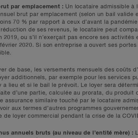
brut par emplacement :
Un locataire admissible à 
nsuel brut par emplacement (selon un bail valide e
oins 70 % par rapport à ceux d’avant la pandémie 
la réduction de ses revenus, le locataire peut comp
in 2019, ou s’il n’exerçait pas encore ses activité
février 2020. Si son entreprise a ouvert ses portes 
ible.
yer de base, les versements mensuels des coûts d’e
oyer additionnels, par exemple pour les services pu
 a lieu et si le bail le prévoit. Le loyer sera déter
 faite d’une partie, calculée au prorata, du produit
ne assurance similaire touché par le locataire admi
evoir aux termes d’autres programmes gouverneme
e de loyer commercial pendant la crise de la COVI
s annuels bruts (au niveau de l’entité mère) :
L