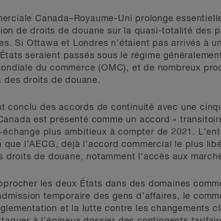
erciale Canada–Royaume-Uni prolonge essentielle
n de droits de douane sur la quasi-totalité des pr
les. Si Ottawa et Londres n’étaient pas arrivés à 
États seraient passés sous le régime généraleme
 mondiale du commerce (OMC), et de nombreux pro
à des droits de douane.
 conclu des accords de continuité avec une cinqu
Canada est présenté comme un accord « transitoire
e‑échange plus ambitieux à compter de 2021. L’ent
in que l’AECG, déjà l’accord commercial le plus li
es droits de douane, notamment l’accès aux marché
rapprocher les deux États dans des domaines comm
l’admission temporaire des gens d’affaires, le com
glementation et la lutte contre les changements c