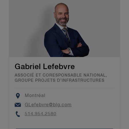
Gabriel Lefebvre
ASSOCIÉ ET CORESPONSABLE NATIONAL,
GROUPE PROJETS D’INFRASTRUCTURES
Location
Montréal
Email
GLefebvre@blg.com
Phone
514.954.2580