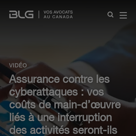
Skip
Links
Close
VIDÉO
Assurance contre les
cyberattaques : vos
coûts de main-d’œuvre
liés à une interruption
des activités seront-ils