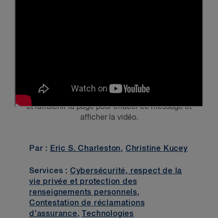
Veuillez activer
les témoins publicitaires et de ciblage
et rafraîchir la page pour effacer ce message et
afficher la vidéo.
Par :
Eric S. Charleston
,
Christine Kucey
Services :
Cybersécurité, respect de la
vie privée et protection des
renseignements personnels
,
Contestation de réclamations
d’assurance
,
Technologies