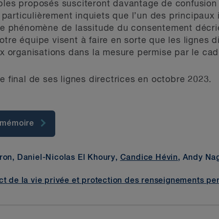
ples proposés susciteront davantage de confusion 
articulièrement inquiets que l’un des principaux 
 le phénomène de lassitude du consentement décrié 
tre équipe visent à faire en sorte que les lignes d
ux organisations dans la mesure permise par le cad
e final de ses lignes directrices en octobre 2023.
e mémoire
ron, Daniel-Nicolas El Khoury,
Candice Hévin
, Andy Na
ct de la vie privée et protection des renseignements pe