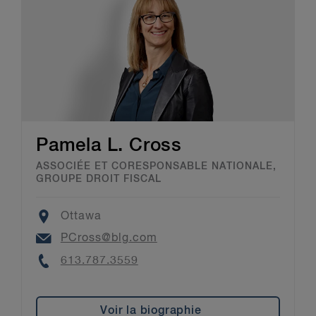
Pamela L. Cross
ASSOCIÉE ET CORESPONSABLE NATIONALE,
GROUPE DROIT FISCAL
Location
Ottawa
Email
PCross@blg.com
Phone
613.787.3559
Voir la biographie