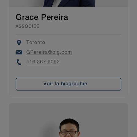
Grace Pereira
ASSOCIÉE
Location
Toronto
Email
GPereira@blg.com
Phone
416.367.6092
Voir la biographie