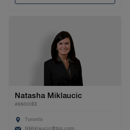
Natasha Miklaucic
ASSOCIÉE
Location
Toronto
Email
NMiklaucic@blg.com