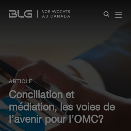
Skip
Links
Close
ARTICLE
Conciliation et
médiation, les voies de
l’avenir pour l’OMC?