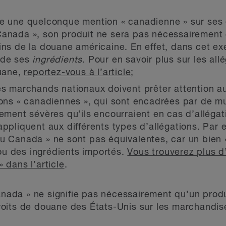
te une quelconque mention « canadienne » sur ses é
Canada », son produit ne sera pas nécessairemen
ins de la douane américaine. En effet, dans cet exe
 de ses
ingrédients
. Pour en savoir plus sur les all
ouane,
reportez-vous à l’article
;
les marchands nationaux doivent prêter attention 
ions « canadiennes », qui sont encadrées par de mul
lement sévères qu’ils encourraient en cas d’alléga
appliquent aux différents types d’allégations. Par 
u Canada » ne sont pas équivalentes, car un bien 
u des ingrédients importés.
Vous trouverez plus d’
 dans l’article
.
Canada » ne signifie pas nécessairement qu’un prod
x droits de douane des États-Unis sur les marchand