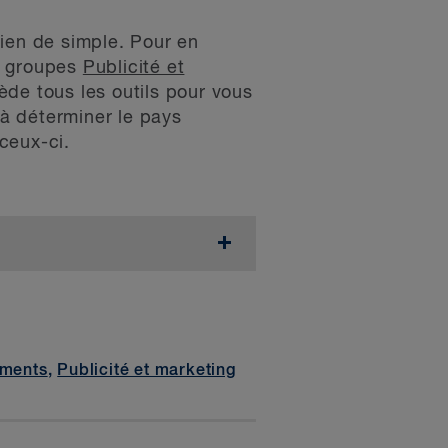
 rien de simple. Pour en
s groupes
Publicité et
ède tous les outils pour vous
 à déterminer le pays
ceux-ci.
eut entraîner des amendes ou
on administrative pécuniaire
de l’avantage tiré de la pratique
ements
,
Publicité et marketing