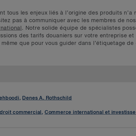
nt tous les enjeux liés à l’origine des produits n’a
’hésitez pas à communiquer avec les membres de no
national
. Notre solide équipe de spécialistes poss
ssions des tarifs douaniers sur votre entreprise et
e même que pour vous guider dans l’étiquetage de 
le
.
dispositions pénales relatives à la publicité trompeuse de la
p
ehboodi
,
Denes A. Rothschild
ne violation des dispositions civiles peut entraîner une sancti
 de dollars pour une première infraction ou trois fois la valeur 
 droit commercial
,
Commerce international et investiss