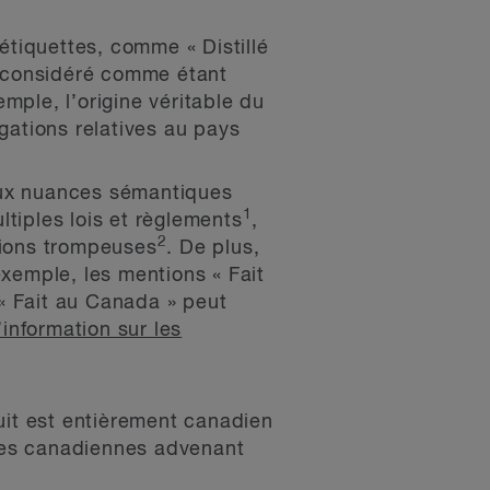
tiquettes, comme « Distillé
t considéré comme étant
mple, l’origine véritable du
égations relatives au pays
aux nuances sémantiques
1
tiples lois et règlements
,
2
tions trompeuses
. De plus,
exemple, les mentions « Fait
« Fait au Canada » peut
information sur les
uit est entièrement canadien
ises canadiennes advenant