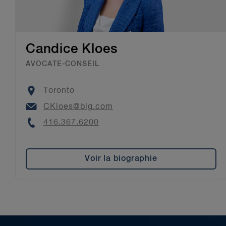
Candice Kloes
AVOCATE-CONSEIL
Location
Toronto
Email
CKloes@blg.com
Phone
416.367.6200
Voir la biographie