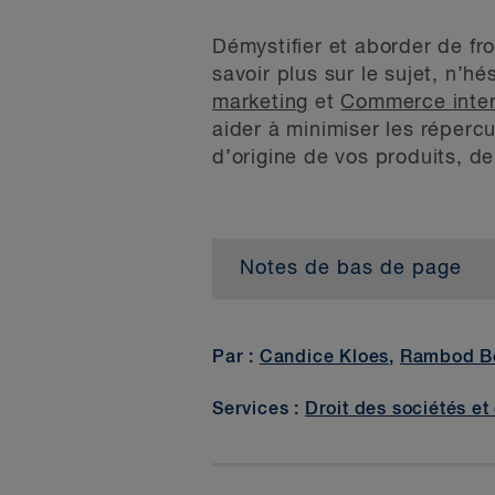
Démystifier et aborder de fro
savoir plus sur le sujet, n
marketing
et
Commerce inter
aider à minimiser les répercu
d’origine de vos produits, d
Notes de bas de page
1
Par exemple, la
, la
, la
, la
et 
2
Par exemple, une violation des 
Par :
Candice Kloes
,
Rambod B
une peine d’emprisonnement, et u
pouvant aller jusqu’à 10 millions
Services :
Droit des sociétés et
trompeuse.