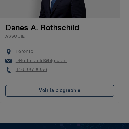
Denes A. Rothschild
ASSOCIÉ
Location
Toronto
Email
DRothschild@blg.com
Phone
416.367.6350
Voir la biographie