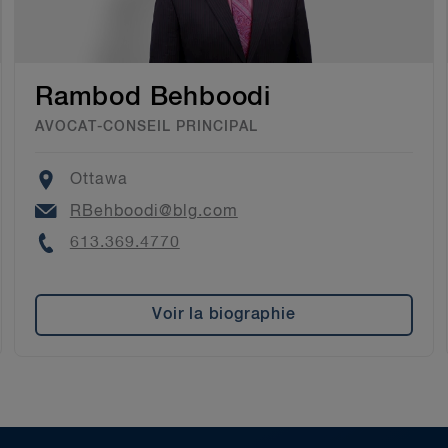
Rambod Behboodi
AVOCAT-CONSEIL PRINCIPAL
Location
Ottawa
Email
RBehboodi@blg.com
Phone
613.369.4770
Voir la biographie