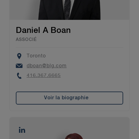
Daniel A Boan
ASSOCIÉ
Location
Toronto
Email
dboan@blg.com
Phone
416.367.6665
Voir la biographie