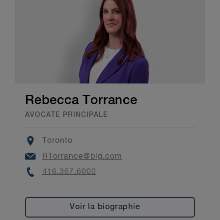
Rebecca Torrance
AVOCATE PRINCIPALE
Location
Toronto
Email
RTorrance@blg.com
Phone
416.367.6000
Voir la biographie