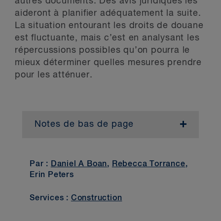
autres documents. Des avis juridiques les
aideront à planifier adéquatement la suite.
La situation entourant les droits de douane
est fluctuante, mais c’est en analysant les
répercussions possibles qu’on pourra le
mieux déterminer quelles mesures prendre
pour les atténuer.
Notes de bas de page
1
er
Décret de la Maison-Blanche,
, 1
février 2025
Par :
Daniel A Boan
,
Rebecca Torrance
,
2
.
Erin Peters
3
, 10 février 2025
Services :
Construction