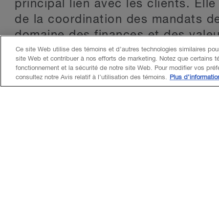
principal lien avec les clients. Ell
de la coordination des mandats de
domaine des finances et des valeu
publiques d’achat et les document
Ce site Web utilise des témoins et d’autres technologies similaires pour
site Web et contribuer à nos efforts de marketing. Notez que certains t
traite également des mandats de 
fonctionnement et la sécurité de notre site Web. Pour modifier vos pré
consultez notre Avis relatif à l’utilisation des témoins.
Plus d’informatio
judiciaires en actions collectives et
À la tête d’une équipe de traducte
d’épreuve chevronnés, elle s’occ
projets, de la préparation de devi
productivité de l’équipe.
Julye travaille au sein du service
depuis plus de 20 ans.