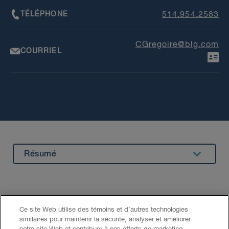
TÉLÉPHONE
514.954.2583
CGregoire@blg.com
COURRIEL
Résumé
À l'extérieur de BLG
Formation
EXPERTISE
Ce site Web utilise des témoins et d’autres technologies
similaires pour maintenir la sécurité, analyser et améliorer