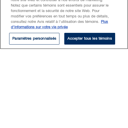
notre site Web et contribuer à nos efforts de marketing.
Droit des sociétés et droit commercial
Notez que certains témoins sont essentiels pour assurer le
Fiscalité
fonctionnement et la sécurité de notre site Web. Pour
modifier vos préférences en tout temps ou plus de détails,
consultez notre Avis relatif à l’utilisation des témoins.
Plus
d’informations sur votre vie privée
Paramètres personnalisés
Accepter tous les témoins
Cathy est spécialisée dans les
fusions et acquisitions, la
réorganisation d’entreprises, la
réorganisation fiscale et les
questions générales liées aux
entreprises.
Elle participe également aux transactions
commerciales et fiscales ainsi qu’aux
transactions d’entreprises, notamment
l’achat d’actifs et d’actions et le