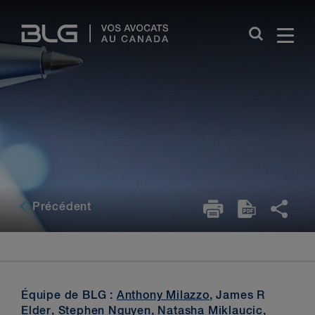
Skip
Links
Précédent
Équipe de BLG :
Anthony Milazzo
, James R
Elder,
Stephen Nguyen
,
Natasha Miklaucic
,