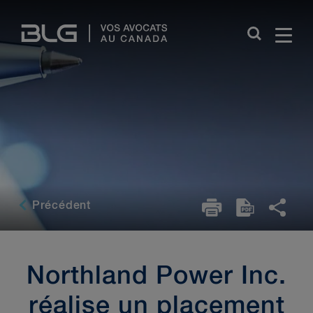
Skip
Links
Précédent
Northland Power Inc.
réalise un placement