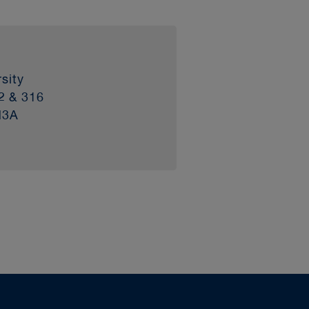
sity
2 & 316
H3A