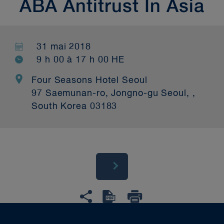
ABA Antitrust In Asia
31 mai 2018
9 h 00 à 17 h 00 HE
Four Seasons Hotel Seoul
97 Saemunan-ro, Jongno-gu Seoul, ,
South Korea 03183