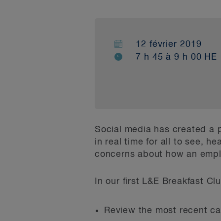
12 février 2019
7 h 45 à 9 h 00 HE
Social media has created a p
in real time for all to see, 
concerns about how an employ
In our first L&E Breakfast Cl
Review the most recent ca