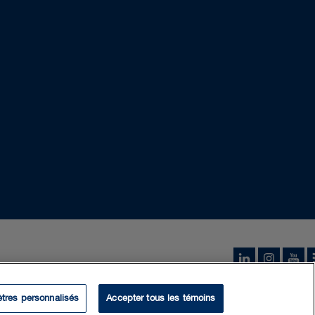
tres personnalisés
Accepter tous les témoins
 2026 Borden Ladner Gervais S.E.N.C.R.L., S.R.L. («BLG»). Tous droits réser