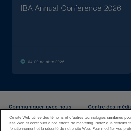
IBA Annual Conference 2026
04-09 octobre 2026
Communiquer avec nous
Centre des médi
Ce site Web utilise des témoins et d’autres technologies similaires pour
site Web et contribuer à nos efforts de marketing. Notez que certains t
Accessibilité
LCAP
Avis juridique
Politique de confident
fonctionnement et la sécurité de notre site Web. Pour modifier vos pré