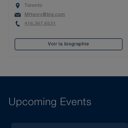
Location
Toronto
Email
MHenry@blg.com
Phone
416.367.6531
Voir la biographie
Upcoming Events