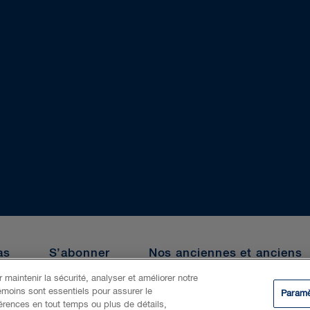
as
S’abonner
Nos anciennes et anciens
 maintenir la sécurité, analyser et améliorer notre
émoins sont essentiels pour assurer le
Paramè
ialité
Témoins
IA générative
©
férences en tout temps ou plus de détails,