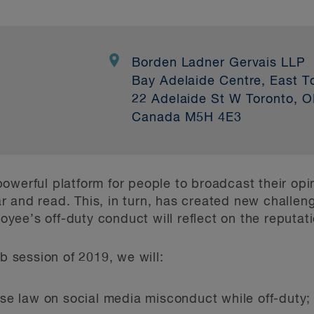
Borden Ladner Gervais LLP
Bay Adelaide Centre, East T
22 Adelaide St W Toronto, O
Canada M5H 4E3
owerful platform for people to broadcast their opi
hear and read. This, in turn, has created new challe
ee’s off-duty conduct will reflect on the reputatio
ub session of 2019, we will:
se law on social media misconduct while off-duty;