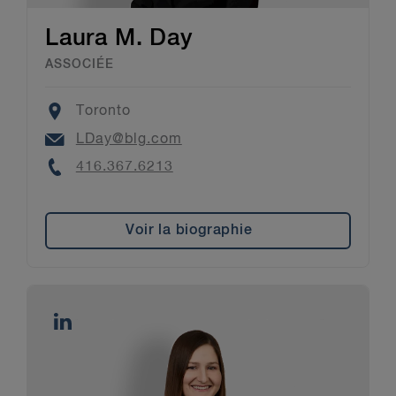
Laura M. Day
ASSOCIÉE
Location
Toronto
Email
LDay@blg.com
Phone
416.367.6213
Voir la biographie