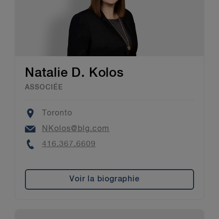
Natalie D. Kolos
ASSOCIÉE
Location
Toronto
Email
NKolos@blg.com
Phone
416.367.6609
Voir la biographie