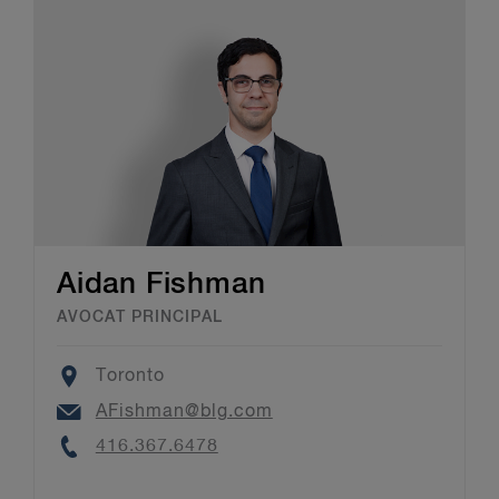
Aidan Fishman
AVOCAT PRINCIPAL
Location
Toronto
Email
AFishman@blg.com
Phone
416.367.6478