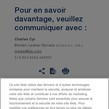
Pour en savoir
davantage, veuillez
communiquer avec :
Charles Cyr
Borden Ladner Gervais
S.E.N.C.R.L., S.R.L.
media@blg.com
514.954.2555 x22031
Ce site Web utilise des témoins et d’autres technologies
similaires pour maintenir la sécurité, analyser et améliorer
Accessibilité
LCAP
Avis juridique
notre site Web et contribuer à nos efforts de marketing.
Notez que certains témoins sont essentiels pour assurer le
fonctionnement et la sécurité de notre site Web. Pour
Politique de confidentialité
Témoins
IA générative
modifier vos préférences en tout temps ou plus de détails,