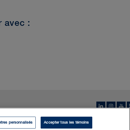
 avec :
tres personnalisés
Accepter tous les témoins
 2026 Borden Ladner Gervais S.E.N.C.R.L., S.R.L. («BLG»). Tous droits réser