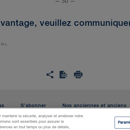
— 30 —
avantage, veuillez communiquer
S.R.L.
as
S’abonner
Nos anciennes et anciens
 maintenir la sécurité, analyser et améliorer notre
émoins sont essentiels pour assurer le
Paramè
ialité
Témoins
IA générative
©
férences en tout temps ou plus de détails,