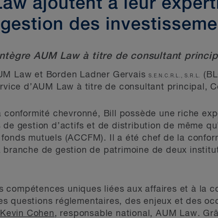
w ajoutent à leur expert
 gestion des investisseme
intègre AUM Law à titre de consultant princip
M Law et Borden Ladner Gervais
(BL
S.E.N.C.R.L., S.R.L.
ervice d’AUM Law à titre de consultant principal, C
a conformité chevronné, Bill possède une riche exp
 de gestion d’actifs et de distribution de même qu
fonds mutuels (ACCFM). Il a été chef de la confor
 branche de gestion de patrimoine de deux institu
ses compétences uniques liées aux affaires et à la 
s questions réglementaires, des enjeux et des oc
é
Kevin Cohen
, responsable national, AUM Law. Grâ