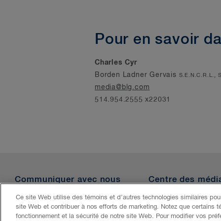
Pour en savoir d
Charles Cyr
Borden Ladner Gervais
S.E.N.C.R.L., 
media@blg.com
514.954.2555 x22031
Communiquer avec nous
Centre des médi
Ce site Web utilise des témoins et d’autres technologies similaires pour
site Web et contribuer à nos efforts de marketing. Notez que certains t
Accessibilité
LCAP
Avis juridique
Politique de confident
fonctionnement et la sécurité de notre site Web. Pour modifier vos pré