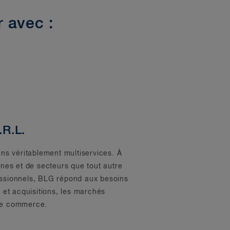
 avec :
.R.L.
ns véritablement multiservices. À
aines et de secteurs que tout autre
fessionnels, BLG répond aux besoins
s et acquisitions, les marchés
 de commerce.