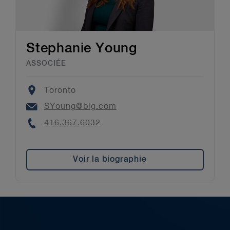
Stephanie Young
ASSOCIÉE
Location
Toronto
Email
SYoung@blg.com
Phone
416.367.6032
Voir la biographie