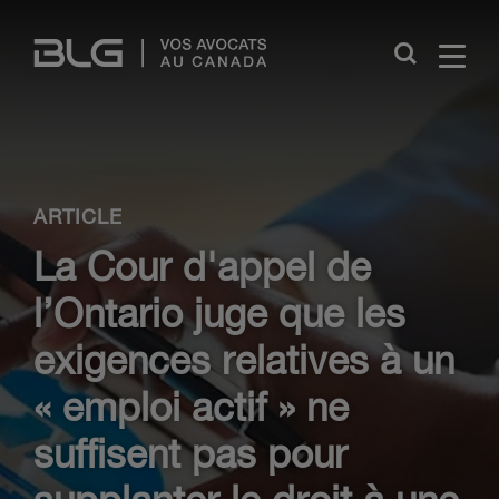
Skip
Links
Close
ARTICLE
La Cour d'appel de
l’Ontario juge que les
exigences relatives à un
« emploi actif » ne
suffisent pas pour