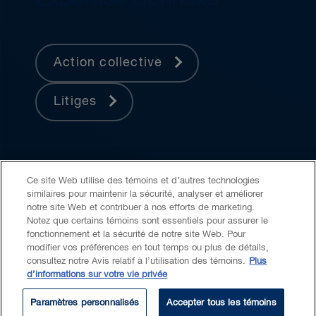
Action collective
Litiges
Ce site Web utilise des témoins et d’autres technologies
similaires pour maintenir la sécurité, analyser et améliorer
notre site Web et contribuer à nos efforts de marketing.
Notez que certains témoins sont essentiels pour assurer le
fonctionnement et la sécurité de notre site Web. Pour
Accessibilité
LCAP
Avis juridique
modifier vos préférences en tout temps ou plus de détails,
consultez notre Avis relatif à l’utilisation des témoins.
Plus
d’informations sur votre vie privée
Politique de confidentialité
Témoins
IA générative
Paramètres personnalisés
Accepter tous les témoins