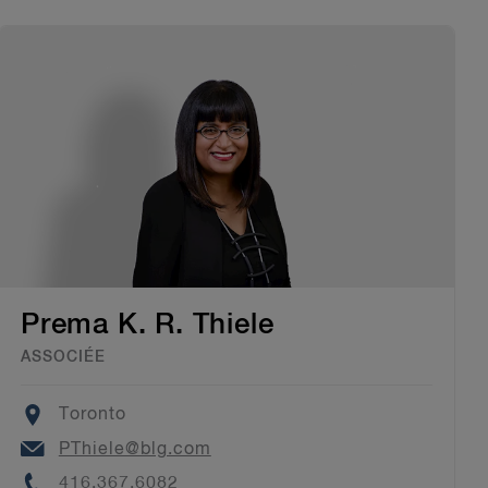
Prema K. R. Thiele
ASSOCIÉE
Location
Toronto
Email
PThiele@blg.com
Phone
416.367.6082