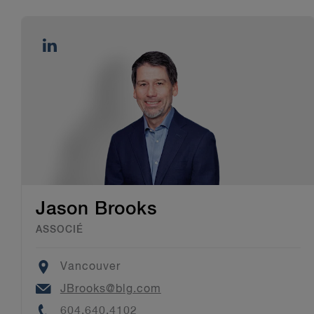
Jason Brooks
ASSOCIÉ
Location
Vancouver
Email
JBrooks@blg.com
Phone
604.640.4102