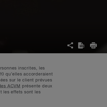
sonnes inscrites, les
20 qu’elles accorderaient
ées sur le client prévues
 des ACVM
présente deux
les effets sont les