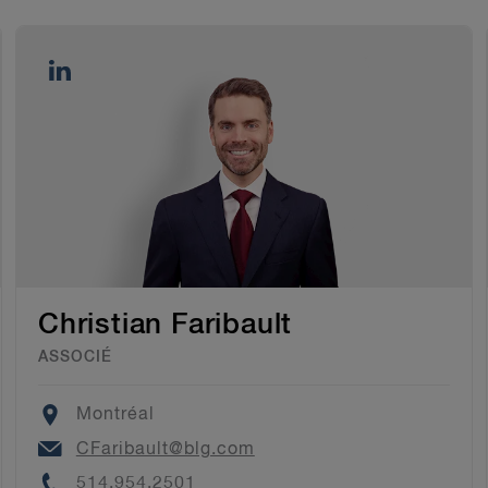
Christian Faribault
ASSOCIÉ
Location
Montréal
Email
CFaribault@blg.com
Phone
514.954.2501