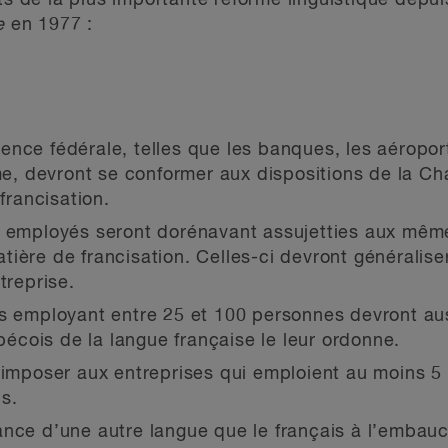
nts de la plus importante réforme linguistique depu
e
en 1977 :
nce fédérale, telles que les banques, les aéroport
ime, devront se conformer aux dispositions de la Ch
francisation.
9 employés seront dorénavant assujetties aux même
ère de francisation. Celles-ci devront généraliser 
treprise.
s employant entre 25 et 100 personnes devront aus
ébécois de la langue française le leur ordonne.
a imposer aux entreprises qui emploient au moins 5
s.
ance d’une autre langue que le français à l’embauc