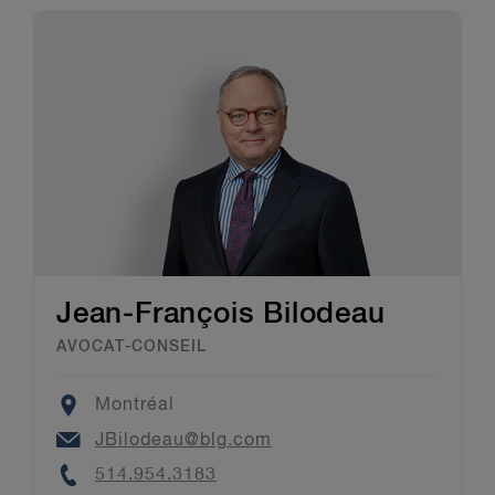
Jean-François Bilodeau
AVOCAT-CONSEIL
Location
Montréal
Email
JBilodeau@blg.com
Phone
514.954.3183