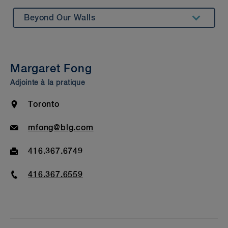
Beyond Our Walls
Summary
Insights & Events
Margaret Fong
Awards & Recognition
Adjointe à la pratique
Bar Admission & Education
Location
Toronto
Email
mfong@blg.com
Fax
416.367.6749
Phone
416.367.6559