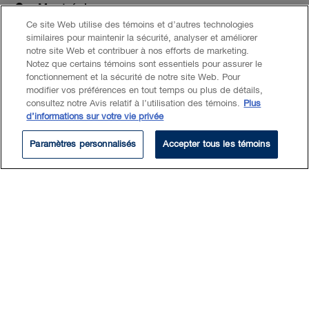
Location
Montréal
Ce site Web utilise des témoins et d’autres technologies
similaires pour maintenir la sécurité, analyser et améliorer
Email
ibienaime@blg.com
notre site Web et contribuer à nos efforts de marketing.
Notez que certains témoins sont essentiels pour assurer le
Phone
514.954.2555 x27326
fonctionnement et la sécurité de notre site Web. Pour
modifier vos préférences en tout temps ou plus de détails,
consultez notre Avis relatif à l’utilisation des témoins.
Plus
d’informations sur votre vie privée
Paramètres personnalisés
Accepter tous les témoins
EXPÉRIENCE
Services bancaires et financiers
Prêts et financement
Financement de projet