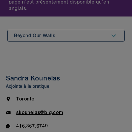
page n'est présentement disponible qu'en
anglais.
Beyond Our Walls
Summary
Bar Admission & Education
Sandra Kounelas
Adjointe à la pratique
Location
Toronto
Email
skounelas@blg.com
Fax
416.367.6749