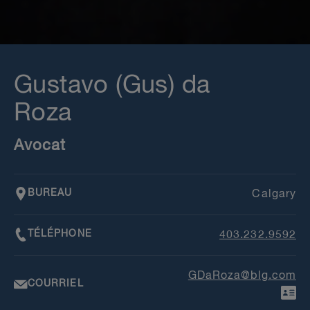
Gustavo (Gus) da
Roza
Avocat
BUREAU
Calgary
TÉLÉPHONE
403.232.9592
GDaRoza@blg.com
COURRIEL