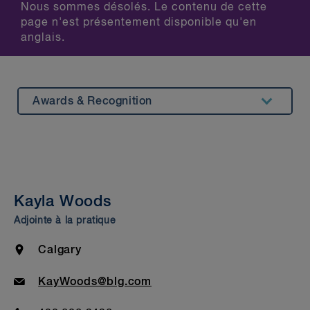
Nous sommes désolés. Le contenu de cette
page n'est présentement disponible qu'en
anglais.
Awards & Recognition
Summary
Experience
Insights & Events
Kayla Woods
Beyond Our Walls
Adjointe à la pratique
Bar Admission & Education
Location
Calgary
Email
KayWoods@blg.com