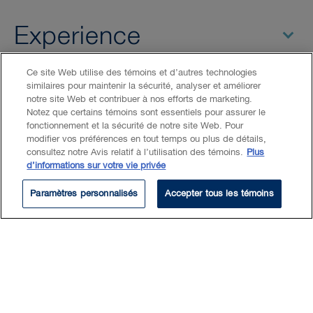
Experience
Ce site Web utilise des témoins et d’autres technologies
similaires pour maintenir la sécurité, analyser et améliorer
Eldorado Gold/Skouries: Counsel to Eldorado
notre site Web et contribuer à nos efforts de marketing.
Gold for their large gold mining project in Greece
Notez que certains témoins sont essentiels pour assurer le
with Fluor as the counter party (EPCM Contract).
fonctionnement et la sécurité de notre site Web. Pour
modifier vos préférences en tout temps ou plus de détails,
HD Mining: Various contracts acting for the
consultez notre Avis relatif à l’utilisation des témoins.
Plus
owner for a BC Mining project.
d’informations sur votre vie privée
Ghana Mine: Hybrid EPC/EPCM contract for the
Paramètres personnalisés
Accepter tous les témoins
owner of a mine in Ghana.
Testimonials