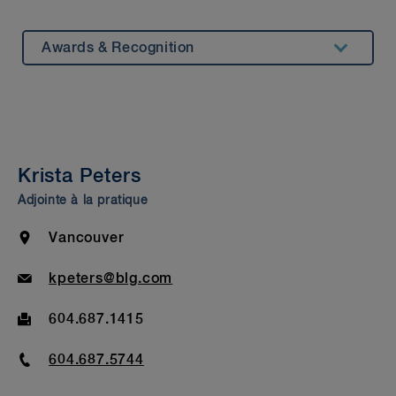
Awards & Recognition
Summary
Experience
Testimonials
Krista Peters
Insights & Events
Adjointe à la pratique
Beyond Our Walls
Location
Vancouver
Bar Admission & Education
Email
kpeters@blg.com
Fax
604.687.1415
Phone
604.687.5744