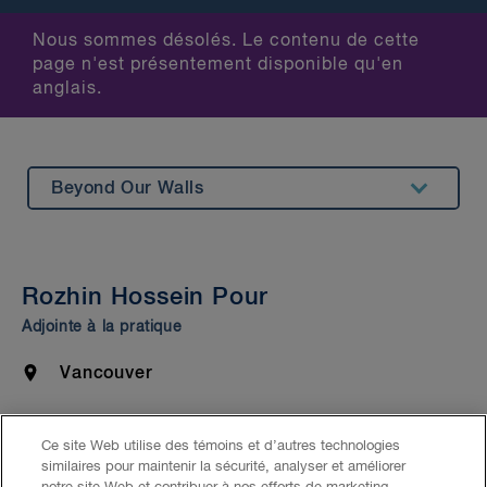
Nous sommes désolés. Le contenu de cette
page n'est présentement disponible qu'en
anglais.
Beyond Our Walls
Summary
Bar Admission & Education
Rozhin Hossein Pour
Adjointe à la pratique
Location
Vancouver
Email
rhosseinpour@blg.com
Ce site Web utilise des témoins et d’autres technologies
similaires pour maintenir la sécurité, analyser et améliorer
Phone
604.632.3542