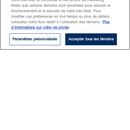
notre site Web et contribuer à nos efforts de marketing.
Notez que certains témoins sont essentiels pour assurer le
fonctionnement et la sécurité de notre site Web. Pour
modifier vos préférences en tout temps ou plus de détails,
consultez notre Avis relatif à l’utilisation des témoins.
Plus
d’informations sur votre vie privée
EXPERTISE
Paramètres personnalisés
Accepter tous les témoins
Fiscalité
Fiscalité des entreprises
Fiscalité internationale
Yifei’s practice focuses on
business tax and international
tax involving Canadian
corporations. His expertise