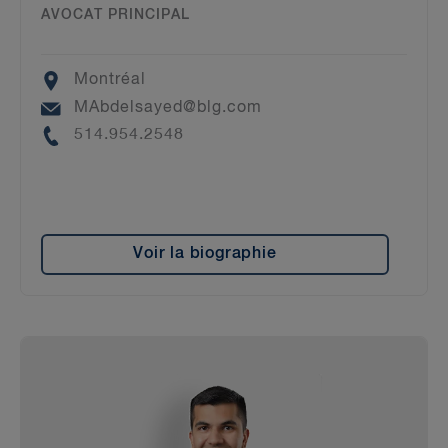
AVOCAT PRINCIPAL
Location
Montréal
Email
MAbdelsayed@blg.com
Phone
514.954.2548
Voir la biographie