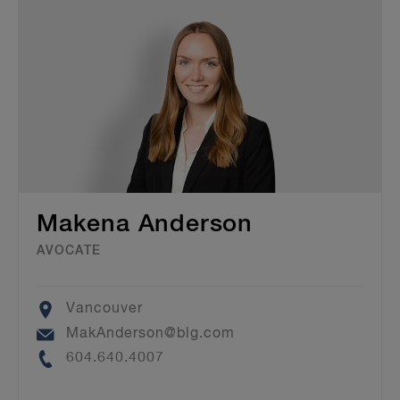
Makena Anderson
AVOCATE
Location
Vancouver
Email
MakAnderson@blg.com
Phone
604.640.4007