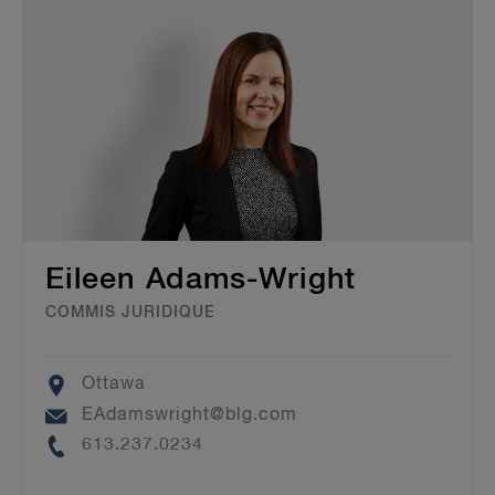
Eileen Adams-Wright
COMMIS JURIDIQUE
Location
Ottawa
Email
EAdamswright@blg.com
Phone
613.237.0234