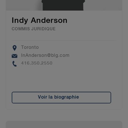
Indy Anderson
COMMIS JURIDIQUE
Location
Toronto
Email
InAnderson@blg.com
Phone
416.350.2550
Voir la biographie