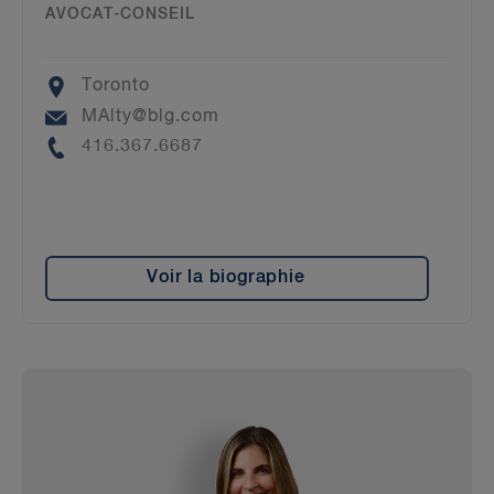
AVOCAT-CONSEIL
Location
Toronto
Email
MAlty@blg.com
Phone
416.367.6687
Voir la biographie