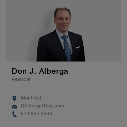
Don J. Alberga
ASSOCIÉ
Location
Montréal
Email
DAlberga@blg.com
Phone
514.954.2566