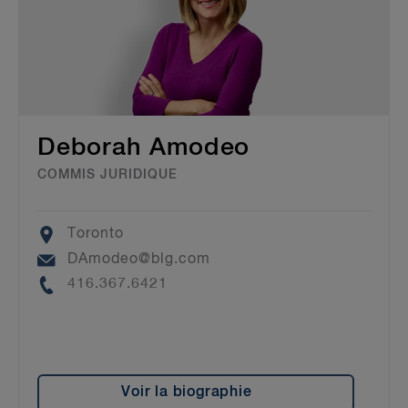
Deborah Amodeo
COMMIS JURIDIQUE
Location
Toronto
Email
DAmodeo@blg.com
Phone
416.367.6421
Voir la biographie