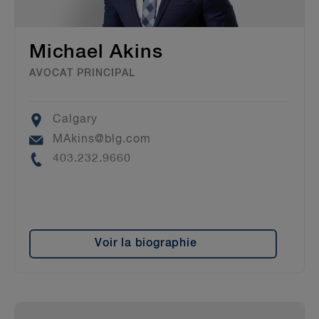
Michael Akins
AVOCAT PRINCIPAL
Location
Calgary
Email
MAkins@blg.com
Phone
403.232.9660
Voir la biographie