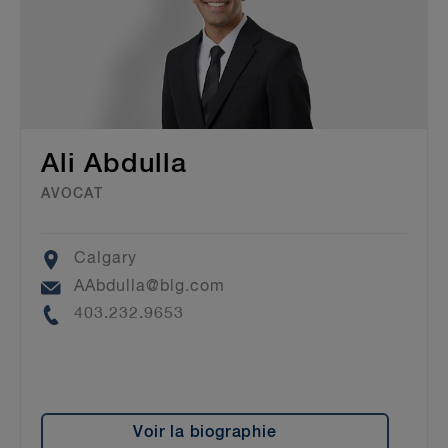
Ali Abdulla
AVOCAT
Location
Calgary
Email
AAbdulla@blg.com
Phone
403.232.9653
Voir la biographie