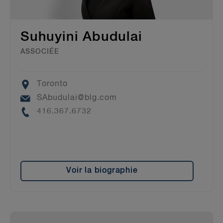
Suhuyini Abudulai
ASSOCIÉE
Location
Toronto
Email
SAbudulai@blg.com
Phone
416.367.6732
Voir la biographie