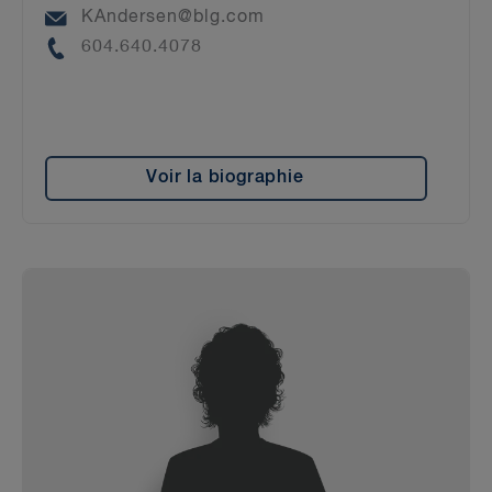
Email
KAndersen@blg.com
Phone
604.640.4078
Voir la biographie