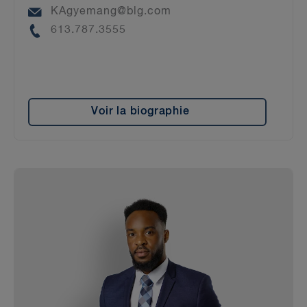
Email
KAgyemang@blg.com
Phone
613.787.3555
Voir la biographie