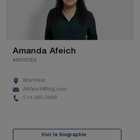
Amanda Afeich
ASSOCIÉE
Location
Montréal
Email
AAfeich@blg.com
Phone
514.395.3888
Voir la biographie