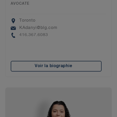
AVOCATE
Location
Toronto
Email
KAdanyi@blg.com
Phone
416.367.6083
Voir la biographie