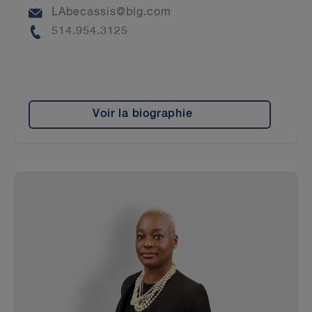
Email
LAbecassis@blg.com
Phone
514.954.3125
Voir la biographie