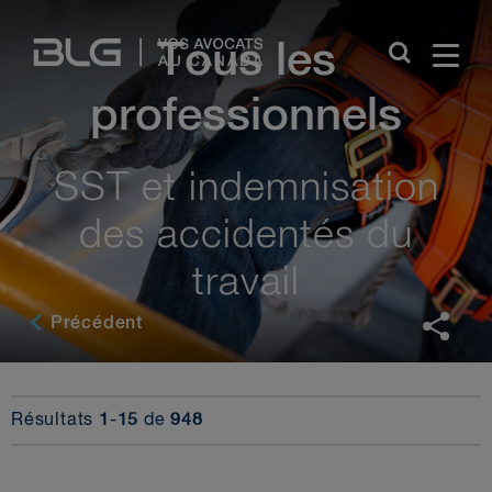
Skip
Links
Tous les
professionnels
SST et indemnisation
des accidentés du
travail
Précédent
Résultats
1
-
15
de
948