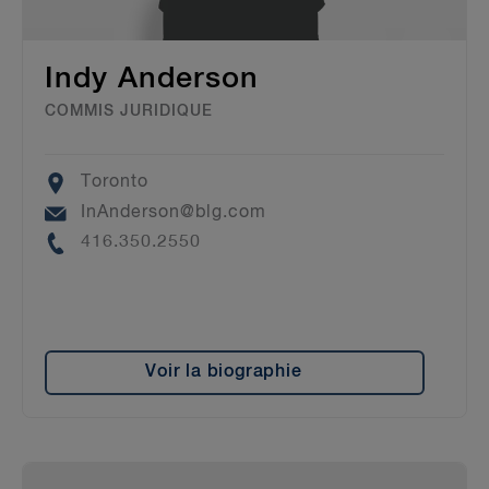
Indy Anderson
COMMIS JURIDIQUE
Location
Toronto
Email
InAnderson@blg.com
Phone
416.350.2550
Voir la biographie