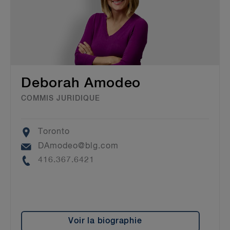
Deborah Amodeo
COMMIS JURIDIQUE
Location
Toronto
Email
DAmodeo@blg.com
Phone
416.367.6421
Voir la biographie