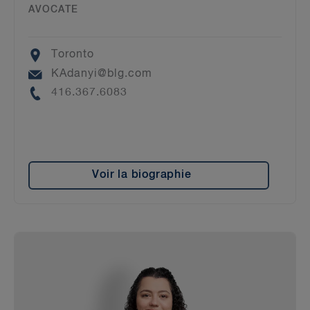
AVOCATE
Location
Toronto
Email
KAdanyi@blg.com
Phone
416.367.6083
Voir la biographie