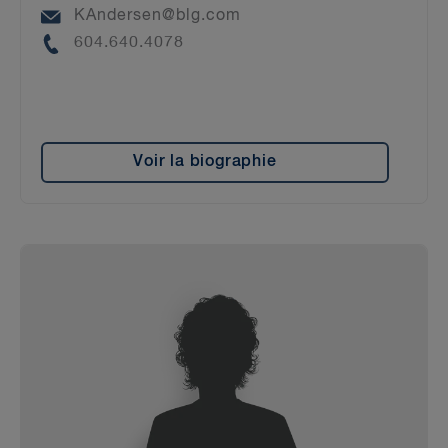
Email
KAndersen@blg.com
Phone
604.640.4078
Voir la biographie