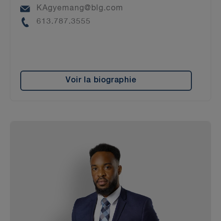
Email
KAgyemang@blg.com
Phone
613.787.3555
Voir la biographie