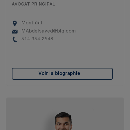
AVOCAT PRINCIPAL
Location
Montréal
Email
MAbdelsayed@blg.com
Phone
514.954.2548
Voir la biographie