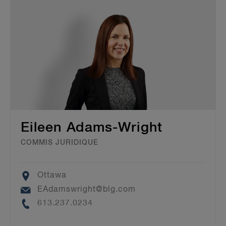
Eileen Adams-Wright
COMMIS JURIDIQUE
Location
Ottawa
Email
EAdamswright@blg.com
Phone
613.237.0234