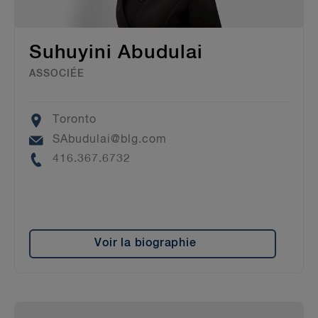
Suhuyini Abudulai
ASSOCIÉE
Location
Toronto
Email
SAbudulai@blg.com
Phone
416.367.6732
Voir la biographie