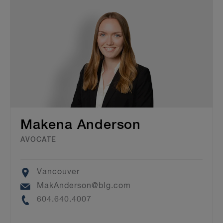
Makena Anderson
AVOCATE
Location
Vancouver
Email
MakAnderson@blg.com
Phone
604.640.4007