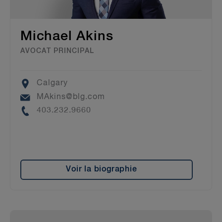
Michael Akins
AVOCAT PRINCIPAL
Location
Calgary
Email
MAkins@blg.com
Phone
403.232.9660
Voir la biographie