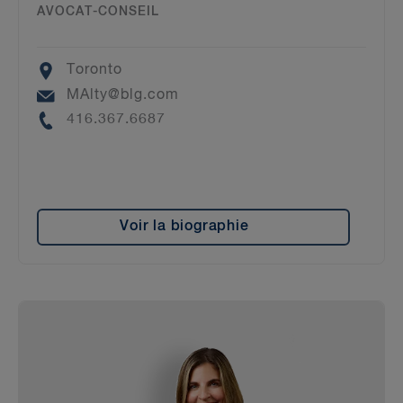
AVOCAT-CONSEIL
Location
Toronto
Email
MAlty@blg.com
Phone
416.367.6687
Voir la biographie