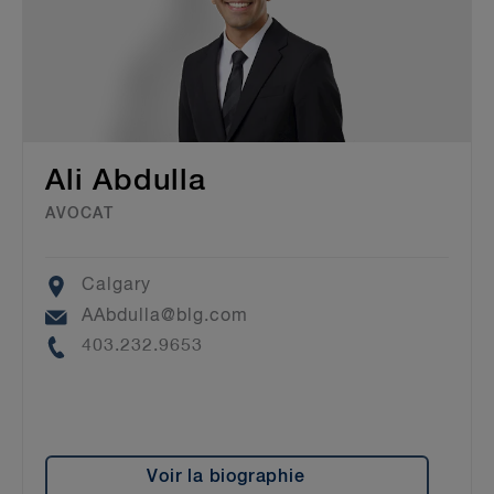
Ali Abdulla
AVOCAT
Location
Calgary
Email
AAbdulla@blg.com
Phone
403.232.9653
Voir la biographie