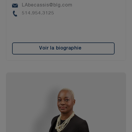
Email
LAbecassis@blg.com
Phone
514.954.3125
Voir la biographie