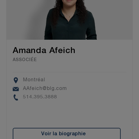
Amanda Afeich
ASSOCIÉE
Location
Montréal
Email
AAfeich@blg.com
Phone
514.395.3888
Voir la biographie