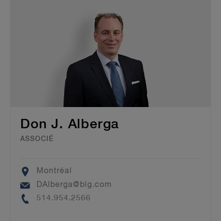
Don J. Alberga
ASSOCIÉ
Location
Montréal
Email
DAlberga@blg.com
Phone
514.954.2566