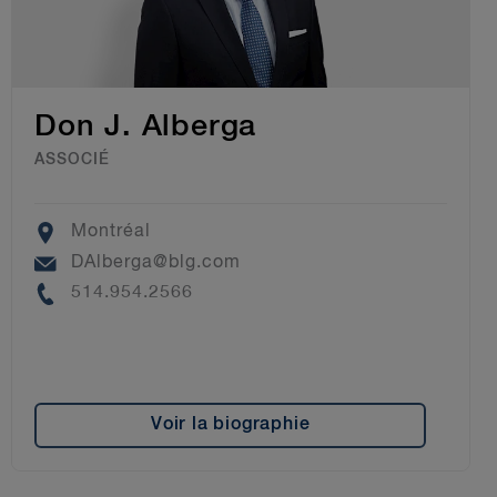
Don J. Alberga
ASSOCIÉ
Location
Montréal
Email
DAlberga@blg.com
Phone
514.954.2566
Voir la biographie