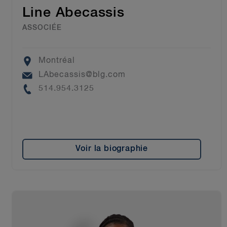
Line Abecassis
ASSOCIÉE
Location
Montréal
Email
LAbecassis@blg.com
Phone
514.954.3125
Voir la biographie