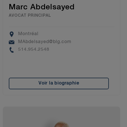
Marc Abdelsayed
AVOCAT PRINCIPAL
Location
Montréal
Email
MAbdelsayed@blg.com
Phone
514.954.2548
Voir la biographie