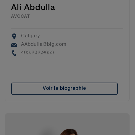
Ali Abdulla
AVOCAT
Location
Calgary
Email
AAbdulla@blg.com
Phone
403.232.9653
Voir la biographie