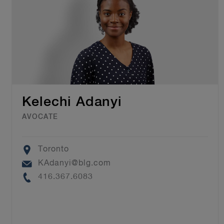
Kelechi Adanyi
AVOCATE
Location
Toronto
Email
KAdanyi@blg.com
Phone
416.367.6083