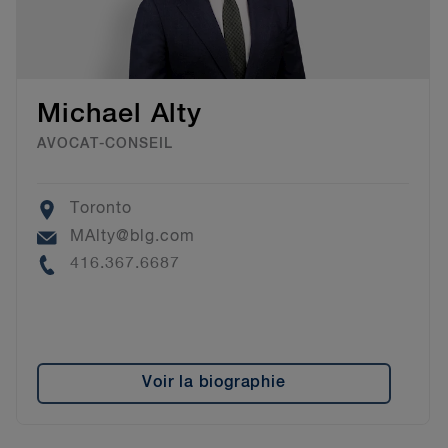
Michael Alty
AVOCAT-CONSEIL
Location
Toronto
Email
MAlty@blg.com
Phone
416.367.6687
Voir la biographie