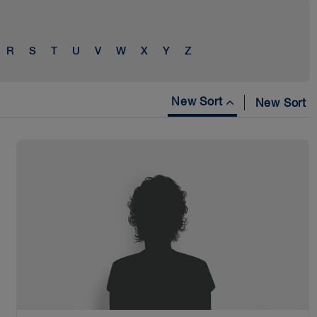
R
S
T
U
V
W
X
Y
Z
New Sort
New Sort