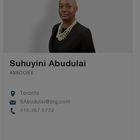
Suhuyini Abudulai
ASSOCIÉE
Location
Toronto
Email
SAbudulai@blg.com
Phone
416.367.6732