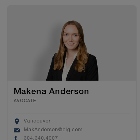
Makena Anderson
AVOCATE
Location
Vancouver
Email
MakAnderson@blg.com
Phone
604.640.4007