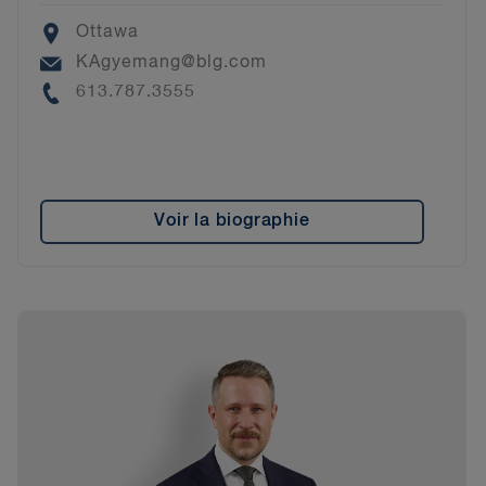
Location
Ottawa
Email
KAgyemang@blg.com
Phone
613.787.3555
Voir la biographie