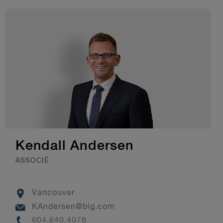
Kendall Andersen
ASSOCIÉ
Location
Vancouver
Email
KAndersen@blg.com
Phone
604.640.4078