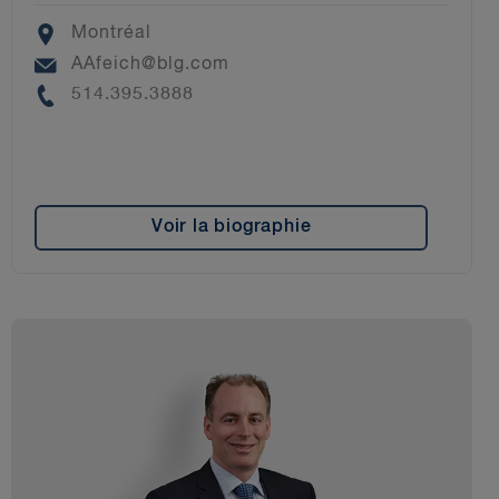
Location
Montréal
Email
AAfeich@blg.com
Phone
514.395.3888
Voir la biographie