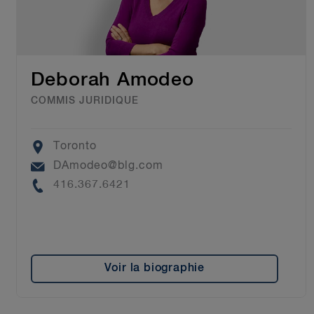
Deborah Amodeo
COMMIS JURIDIQUE
Location
Toronto
Email
DAmodeo@blg.com
Phone
416.367.6421
Voir la biographie