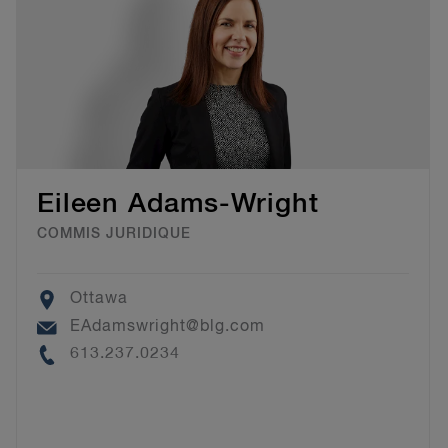
Eileen Adams-Wright
COMMIS JURIDIQUE
Location
Ottawa
Email
EAdamswright@blg.com
Phone
613.237.0234