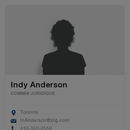
Indy Anderson
COMMIS JURIDIQUE
Location
Toronto
Email
InAnderson@blg.com
Phone
416.350.2550