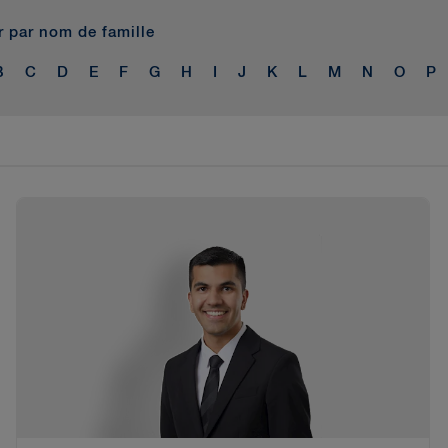
er par nom de famille
B
C
D
E
F
G
H
I
J
K
L
M
N
O
P