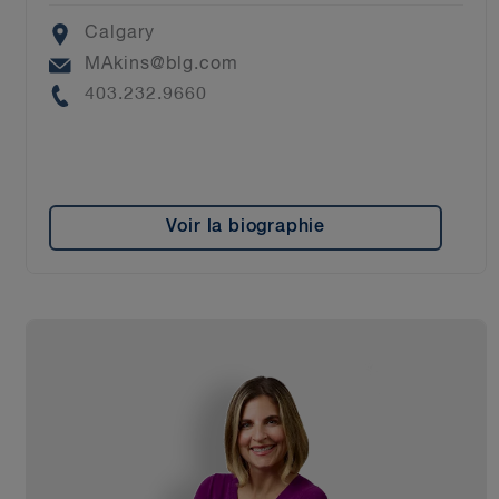
Location
Calgary
Email
MAkins@blg.com
Phone
403.232.9660
Voir la biographie